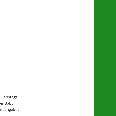
Dienstags
uer Baby
nessangebot