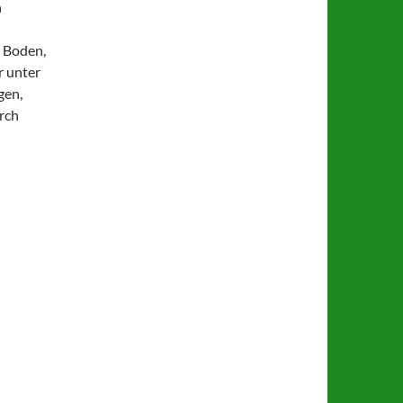
n
n Boden,
r unter
gen,
rch